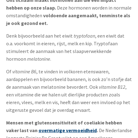
hebben op onze slaap.
Deze hormonen worden in normale
omstandigheden
voldoende aangemaakt, tenminste als
je ook gezond eet.
Denk bijvoorbeeld aan het eiwit
tryptofaan
, een eiwit dat
o.a. voorkomt in eieren, rijst, melk en kip. Tryptofaan
stimuleert de aanmaak van het slaapverwekkende
hormoon
melatonine
.
Of
vitamine B6
, te vinden in volkoren etenswaren,
aardappelen en bijvoorbeeld bananen, is ook zo’n stofje dat
de aanmaak van melatonine bevordert. Ook
vitamine B12
,
een vitamine die we halen uit dierlijke producten zoals
eieren, vlees, melk en vis, heeft dan weer een invloed op het
uitgeruste gevoel dat je overdag ervaart.
Mensen met glutensensitiviteit of coeliakie hebben
vaker last van
overmatige vermoeidheid
.
De Nederlandse
longarts Reinier De Groot wijst op een Amerikaans