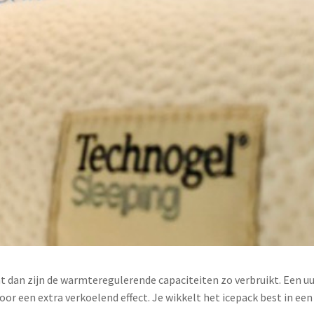
nt dan zijn de warmteregulerende capaciteiten zo verbruikt. Een u
 voor een extra verkoelend effect. Je wikkelt het icepack best in