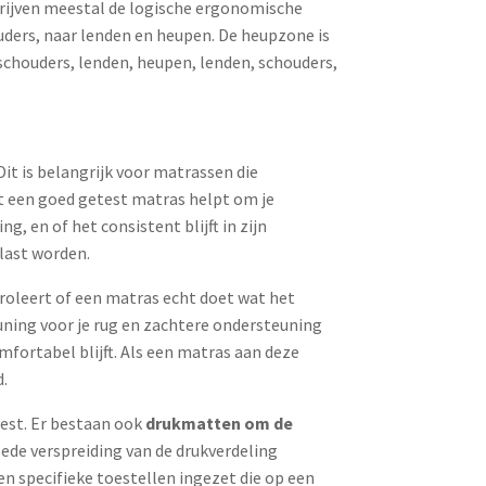
chrijven meestal de logische ergonomische
uders, naar lenden en heupen. De heupzone is
 schouders, lenden, heupen, lenden, schouders,
it is belangrijk voor matrassen die
at een goed getest matras helpt om je
, en of het consistent blijft in zijn
last worden.
troleert of een matras echt doet wat het
uning voor je rug en zachtere ondersteuning
mfortabel blijft. Als een matras aan deze
.
test. Er bestaan ook
drukmatten om de
ede verspreiding van de drukverdeling
en specifieke toestellen ingezet die op een