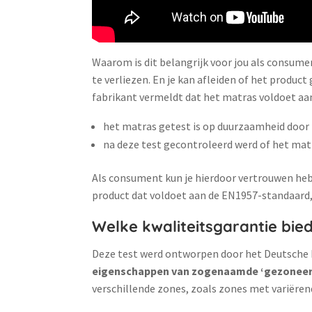
Waarom is dit belangrijk voor jou als consume
te verliezen. En je kan afleiden of het produc
fabrikant vermeldt dat het matras voldoet aa
het matras getest is op duurzaamheid door b
na deze test gecontroleerd werd of het mat
Als consument kun je hierdoor vertrouwen hebbe
product dat voldoet aan de EN1957-standaard, we
Welke kwaliteitsgarantie bie
Deze test werd ontworpen door het Deutsche I
eigenschappen van zogenaamde ‘gezoneerd
verschillende zones, zoals zones met variëre