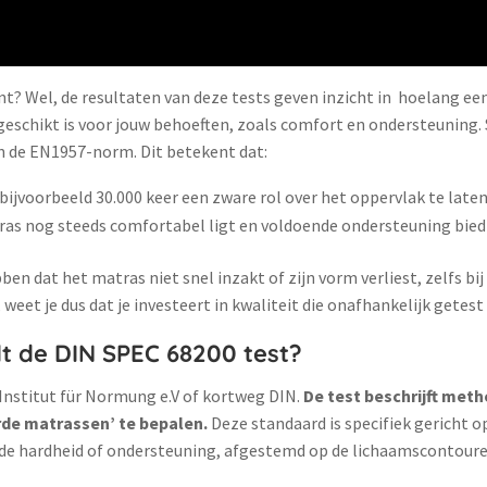
nt? Wel, de resultaten van deze tests geven inzicht in hoelang ee
t geschikt is voor jouw behoeften, zoals comfort en ondersteuning. 
n de EN1957-norm. Dit betekent dat:
ijvoorbeeld 30.000 keer een zware rol over het oppervlak te laten
ras nog steeds comfortabel ligt en voldoende ondersteuning bied
n dat het matras niet snel inzakt of zijn vorm verliest, zelfs bij
et je dus dat je investeert in kwaliteit die onafhankelijk getest 
dt de DIN SPEC 68200 test?
nstitut für Normung e.V of kortweg DIN.
De test beschrijft me
e matrassen’ te bepalen.
Deze standaard is specifiek gericht 
nde hardheid of ondersteuning, afgestemd op de lichaamscontoure