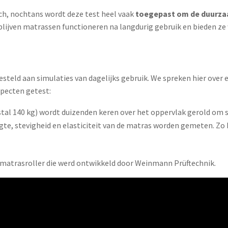
ch, nochtans wordt deze test heel vaak
toegepast om de duurza
blijven matrassen functioneren na langdurig gebruik en bieden ze 
steld aan simulaties van dagelijks gebruik. We spreken hier over 
specten getest:
tal 140 kg) wordt duizenden keren over het oppervlak gerold om s
ogte, stevigheid en elasticiteit van de matras worden gemeten. Z
matrasroller die werd ontwikkeld door Weinmann Prüftechnik.