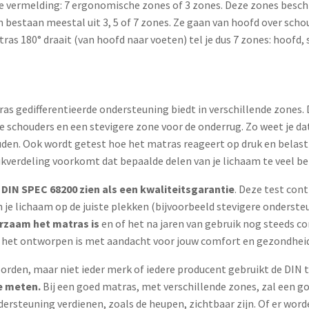
s de vermelding: 7 ergonomische zones of 3 zones. Deze zones bes
bestaan meestal uit 3, 5 of 7 zones. Ze gaan van hoofd over scho
as 180° draait (van hoofd naar voeten) tel je dus 7 zones: hoofd,
 gedifferentieerde ondersteuning biedt in verschillende zones. D
 schouders en een stevigere zone voor de onderrug. Zo weet je d
en. Ook wordt getest hoe het matras reageert op druk en belasting
ukverdeling voorkomt dat bepaalde delen van je lichaam te veel be
e DIN SPEC 68200 zien als een kwaliteitsgarantie
. Deze test con
 je lichaam op de juiste plekken (bijvoorbeeld stevigere onderste
urzaam het matras is
en of het na jaren van gebruik nog steeds co
t het ontworpen is met aandacht voor jouw comfort en gezondheid
rden, maar niet ieder merk of iedere producent gebruikt de DIN 
e meten.
Bij een goed matras, met verschillende zones, zal een go
ersteuning verdienen, zoals de heupen, zichtbaar zijn. Of er word