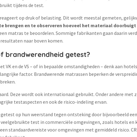
uikt tijdens de test.
eageert op druk of belasting. Dit wordt meestal gemeten, gelijk
te brengen en te observeren hoeveel het materiaal doorbuigt
 een matras te beoordelen. Sommige fabrikanten gaan daarin verd
 resultaten naar boven komen.
of brandwerendheid getest?
het VK en de VS – of in bepaalde omstandigheden – denk aan hotels
langrijke factor. Brandwerende matrassen beperken de verspreidi
tbreken.
daard. Deze wordt ook internationaal gebruikt. Onder andere me
grijke testaspecten en ook de risico-indeling ervan.
getest op hun weerstand tegen ontsteking door bijvoorbeeld een 
een veelgebruikte test in commerciële omgevingen, zoals hotels en
een standaardvereiste voor omgevingen met gemiddeld risico. CRI