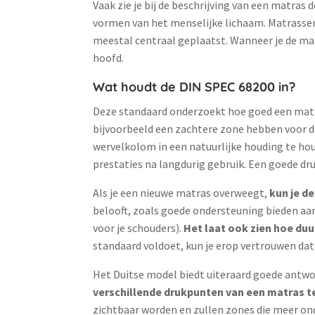
Vaak zie je bij de beschrijving van een matra
vormen van het menselijke lichaam. Matrassen 
meestal centraal geplaatst. Wanneer je de matr
hoofd.
Wat houdt de DIN SPEC 68200 in?
Deze standaard onderzoekt hoe goed een matras
bijvoorbeeld een zachtere zone hebben voor de
wervelkolom in een natuurlijke houding te houd
prestaties na langdurig gebruik. Een goede dr
Als je een nieuwe matras overweegt,
kun je d
belooft, zoals goede ondersteuning bieden aan
voor je schouders).
Het laat ook zien hoe du
standaard voldoet, kun je erop vertrouwen da
Het Duitse model biedt uiteraard goede antwoo
verschillende drukpunten van een matras t
zichtbaar worden en zullen zones die meer ond