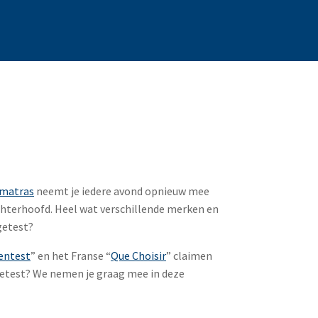
matras
neemt je iedere avond opnieuw mee
achterhoofd. Heel wat verschillende merken en
getest?
entest
” en het Franse “
Que Choisir
” claimen
getest? We nemen je graag mee in deze