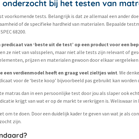
onderzocht bij het testen van mat
st voorkomende tests. Belangrijk is dat ze allemaal een ander do
urzaamheid of de specifieke hardheid van materialen. Bepaalde tes
 SPEC 68200.
 predicaat van ‘beste uit de test’ op een product voor een be
n ze niet van valsspelen, maar niet alle tests zijn relevant of g
ke elementen, prijzen en materialen gewoon door elkaar vergeleke
een verdienmodel heeft en graag veel zieltjes wint
. We denke
edicaat voor de ‘beste koop’ bijvoorbeeld pas gebruikt kan worden
te matras dan in een persoonlijke test door jou als slaper ook echt
ndicatie krijgt van wat er op de markt te verkrijgen is. Weliswaar in
iet om te doen. Door een duidelijk kader te geven van wat je als 
ocht zijn.
andaard?