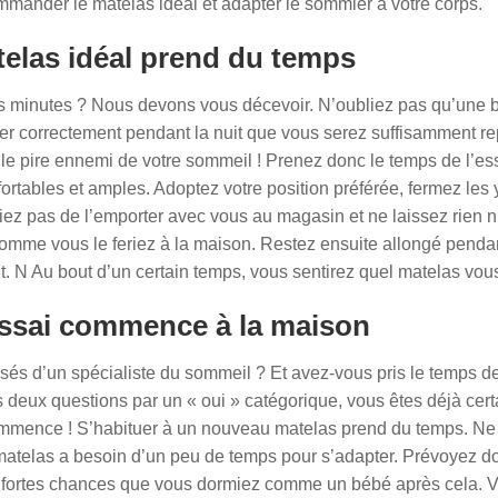
mmander le matelas idéal et adapter le sommier à votre corps.
atelas idéal prend du temps
 minutes ? Nous devons vous décevoir. N’oubliez pas qu’une bo
érer correctement pendant la nuit que vous serez suffisamment re
e pire ennemi de votre sommeil ! Prenez donc le temps de l’essa
ortables et amples. Adoptez votre position préférée, fermez l
z pas de l’emporter avec vous au magasin et ne laissez rien n
omme vous le feriez à la maison. Restez ensuite allongé pendan
t. N
Au bout d’un certain temps, vous sentirez quel matelas vous 
’essai commence à la maison
sés d’un spécialiste du sommeil ? Et avez-vous pris le temps de
deux questions par un « oui » catégorique, vous êtes déjà certai
 commence ! S’habituer à un nouveau matelas prend du temps. Ne
 matelas a besoin d’un peu de temps pour s’adapter. Prévoyez d
 de fortes chances que vous dormiez comme un bébé après cela.