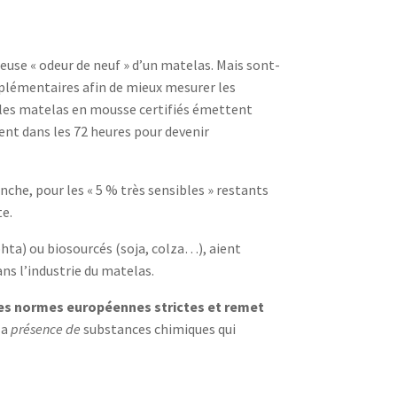
euse « odeur de neuf » d’un matelas. Mais sont-
plémentaires afin de mieux mesurer les
les matelas en mousse certifiés émettent
nt dans les 72 heures pour devenir
nche, pour les « 5 % très sensibles » restants
te.
hta) ou biosourcés (soja, colza…), aient
ns l’industrie du matelas.
 des normes européennes strictes et remet
la
présence de
substances chimiques qui