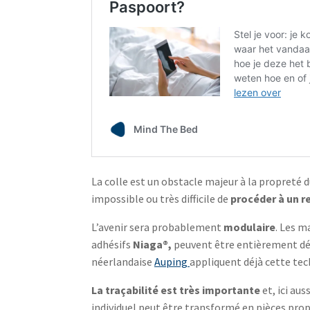
La colle est un obstacle majeur à la propreté d
impossible ou très difficile de
procéder à un r
L’avenir sera probablement
modulaire
. Les m
adhésifs
Niaga®,
peuvent être entièrement démo
néerlandaise
Auping
appliquent déjà cette tec
La traçabilité est très importante
et, ici au
individuel peut être transformé en pièces prop