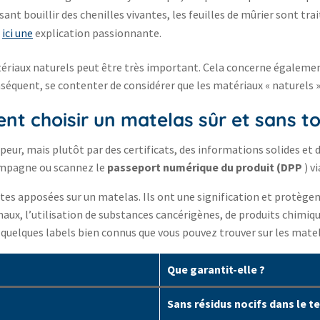
ant bouillir des chenilles vivantes, les feuilles de mûrier sont trai
z
ici une
explication passionnante.
riaux naturels peut être très important. Cela concerne également
équent, se contenter de considérer que les matériaux « naturels » 
nt choisir un matelas sûr et sans to
peur, mais plutôt par des certificats, des informations solides et d
compagne ou scannez le
passeport numérique du produit (DPP
) v
ettes apposées sur un matelas. Ils ont une signification et protègen
maux, l’utilisation de substances cancérigènes, de produits chimiqu
i quelques labels bien connus que vous pouvez trouver sur les matel
Que garantit-elle ?
Sans résidus nocifs dans le t