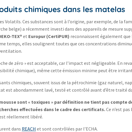
oduits chimiques dans les matelas
 Volatils. Ces substances sont à l’origine, par exemple, de la fam
rche belge) a récemment investi dans des appareils de mesure sup
OEKO-TEX®
et
Europur (CertiPUR)
reconnaissent également que 
me temps, elles soulignent toutes que ces concentrations diminue
entilation.
he de zéro » est acceptable, car l’impact est négligeable. En reva
nsibilité chimique), même cette émission minime peut être irritan
nts chimiques, souvent issus de la pétrochimie (gaz naturel, nap
at est abondamment lavé, testé et contrôlé avant d’être traité da
n mousse sont « toxiques » par définition ne tient pas compte
herches effectuées dans le cadre des certificats.
Ce n’est pas 
i est réellement libéré.
gurent dans
REACH
et sont contrôlées par l’ECHA.