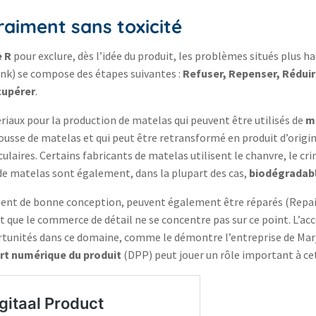
raiment sans toxicité
e R
pour exclure, dès l’idée du produit, les problèmes situés plus h
sink) se compose des étapes suivantes :
Refuser, Repenser, Réduire
cupérer
.
riaux pour la production de matelas qui peuvent être utilisés de
ma
se de matelas et qui peut être retransformé en produit d’origine
es. Certains fabricants de matelas utilisent le chanvre, le crin d
 matelas sont également, dans la plupart des cas,
biodégradab
ent de bonne conception, peuvent également être réparés (Repair)
it que le commerce de détail ne se concentre pas sur ce point. L’ac
rtunités dans ce domaine, comme le démontre l’entreprise de Marjo
rt numérique du produit
(DPP) peut jouer un rôle important à ce