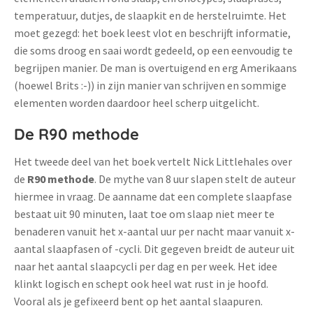
temperatuur, dutjes, de slaapkit en de herstelruimte. Het
moet gezegd: het boek leest vlot en beschrijft informatie,
die soms droog en saai wordt gedeeld, op een eenvoudig te
begrijpen manier. De man is overtuigend en erg Amerikaans
(hoewel Brits :-)) in zijn manier van schrijven en sommige
elementen worden daardoor heel scherp uitgelicht.
De R90 methode
Het tweede deel van het boek vertelt Nick Littlehales over
de
R90 methode
. De mythe van 8 uur slapen stelt de auteur
hiermee in vraag. De aanname dat een complete slaapfase
bestaat uit 90 minuten, laat toe om slaap niet meer te
benaderen vanuit het x-aantal uur per nacht maar vanuit x-
aantal slaapfasen of -cycli. Dit gegeven breidt de auteur uit
naar het aantal slaapcycli per dag en per week. Het idee
klinkt logisch en schept ook heel wat rust in je hoofd.
Vooral als je gefixeerd bent op het aantal slaapuren.